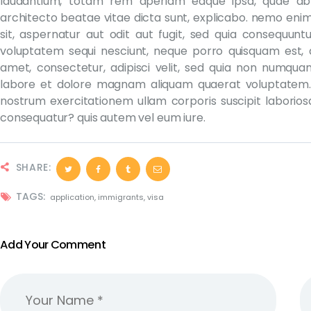
laudantium, totam rem aperiam eaque ipsa, quae ab il
architecto beatae vitae dicta sunt, explicabo. nemo eni
sit, aspernatur aut odit aut fugit, sed quia consequunt
voluptatem sequi nesciunt, neque porro quisquam est, q
amet, consectetur, adipisci velit, sed quia non numqua
labore et dolore magnam aliquam quaerat voluptatem.
nostrum exercitationem ullam corporis suscipit laborios
consequatur? quis autem vel eum iure.
SHARE:
TAGS:
application
,
immigrants
,
visa
Add Your Comment