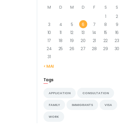
M
D
M
D
F
S
S
1
2
3
4
5
6
7
8
9
10
11
12
13
14
15
16
17
18
19
20
21
22
23
24
25
26
27
28
29
30
31
« MAI
Tags
APPLICATION
CONSULTATION
FAMILY
IMMIGRANTS
VISA
WORK