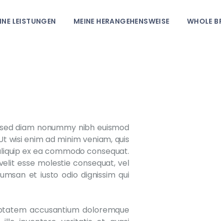
MEINE
INE LEISTUNGEN
MEINE HERANGEHENSWEISE
WHOLE B
HEIMERSHR
LEISTUNGEN
GANZHEITLICHE HR-BERATUNG
MEINE
HERANGEHENSWEI
SE
WHOLE BRAIN
it, sed diam nonummy nibh euismod
Ut wisi enim ad minim veniam, quis
THINKING®
t aliquip ex ea commodo consequat.
velit esse molestie consequat, vel
ÜBER MICH
cumsan et iusto odio dignissim qui
KONTAKT
oluptatem accusantium doloremque