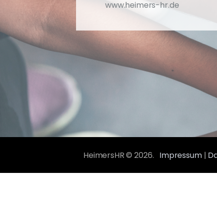
www.heimers-hr.de
HeimersHR © 2026.
Impressum
|
Da