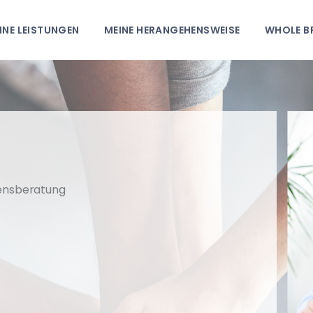
MEINE
INE LEISTUNGEN
MEINE HERANGEHENSWEISE
WHOLE B
HEIMERSHR
LEISTUNGEN
GANZHEITLICHE HR-BERATUNG
MEINE
HERANGEHENSWEI
SE
WHOLE BRAIN
ensberatung
THINKING®
ÜBER MICH
KONTAKT