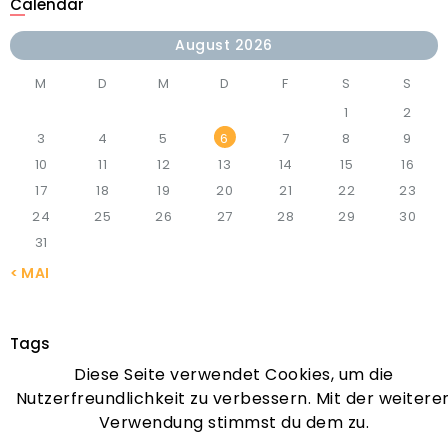
Calendar
August 2026
M
D
M
D
F
S
S
1
2
3
4
5
6
7
8
9
10
11
12
13
14
15
16
17
18
19
20
21
22
23
24
25
26
27
28
29
30
31
« MAI
Tags
Diese Seite verwendet Cookies, um die
APPLICATION
CONSULTATION
FAMILY
IMMIGRANTS
Nutzerfreundlichkeit zu verbessern. Mit der weitere
VISA
WORK
Verwendung stimmst du dem zu.