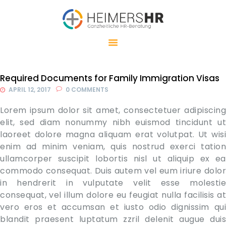
HEIMERSHR
GANZHEITLICHE HR-BERATUNG
MEINE LEISTUNGEN
MEINE
Required Documents for Family Immigration Visas
HERANGEHENSWEISE
APRIL 12, 2017
0
COMMENTS
WHOLE BRAIN
Lorem ipsum dolor sit amet, consectetuer adipiscing
THINKING®
elit, sed diam nonummy nibh euismod tincidunt ut
laoreet dolore magna aliquam erat volutpat. Ut wisi
ÜBER MICH
enim ad minim veniam, quis nostrud exerci tation
KONTAKT
ullamcorper suscipit lobortis nisl ut aliquip ex ea
commodo consequat. Duis autem vel eum iriure dolor
in hendrerit in vulputate velit esse molestie
consequat, vel illum dolore eu feugiat nulla facilisis at
vero eros et accumsan et iusto odio dignissim qui
blandit praesent luptatum zzril delenit augue duis