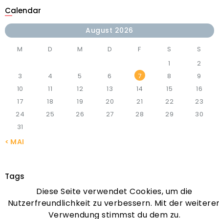
Calendar
August 2026
M
D
M
D
F
S
S
1
2
3
4
5
6
7
8
9
10
11
12
13
14
15
16
17
18
19
20
21
22
23
24
25
26
27
28
29
30
31
« MAI
Tags
Diese Seite verwendet Cookies, um die
APPLICATION
CONSULTATION
FAMILY
IMMIGRANTS
Nutzerfreundlichkeit zu verbessern. Mit der weitere
VISA
WORK
Verwendung stimmst du dem zu.