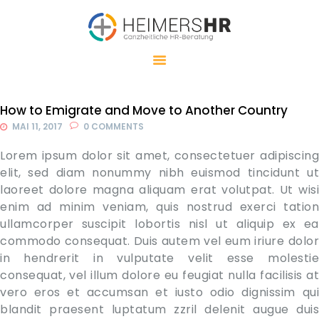
HEIMERSHR
GANZHEITLICHE HR-BERATUNG
MEINE LEISTUNGEN
MEINE
How to Emigrate and Move to Another Country
HERANGEHENSWEISE
MAI 11, 2017
0
COMMENTS
WHOLE BRAIN
Lorem ipsum dolor sit amet, consectetuer adipiscing
THINKING®
elit, sed diam nonummy nibh euismod tincidunt ut
laoreet dolore magna aliquam erat volutpat. Ut wisi
ÜBER MICH
enim ad minim veniam, quis nostrud exerci tation
KONTAKT
ullamcorper suscipit lobortis nisl ut aliquip ex ea
commodo consequat. Duis autem vel eum iriure dolor
in hendrerit in vulputate velit esse molestie
consequat, vel illum dolore eu feugiat nulla facilisis at
vero eros et accumsan et iusto odio dignissim qui
blandit praesent luptatum zzril delenit augue duis