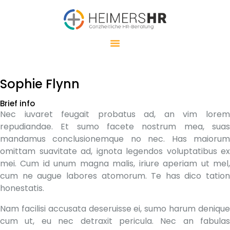
HEIMERSHR
GANZHEITLICHE HR-BERATUNG
MEINE LEISTUNGEN
MEINE
Sophie Flynn
HERANGEHENSWEISE
Brief info
WHOLE BRAIN
Nec iuvaret feugait probatus ad, an vim lorem
THINKING®
repudiandae. Et sumo facete nostrum mea, suas
mandamus conclusionemque no nec. Has maiorum
ÜBER MICH
omittam suavitate ad, ignota legendos voluptatibus ex
KONTAKT
mei. Cum id unum magna malis, iriure aperiam ut mel,
cum ne augue labores atomorum. Te has dico tation
honestatis.
Nam facilisi accusata deseruisse ei, sumo harum denique
cum ut, eu nec detraxit pericula. Nec an fabulas