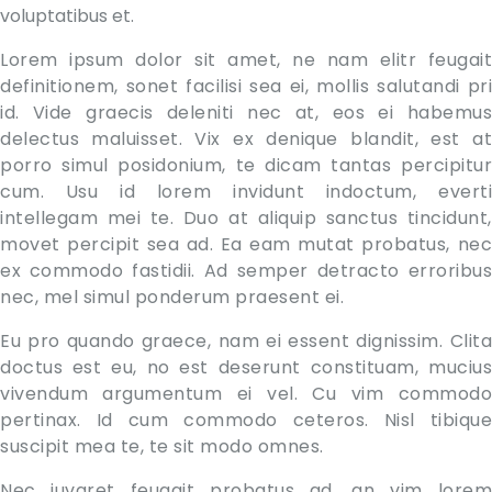
voluptatibus et.
Lorem ipsum dolor sit amet, ne nam elitr feugait
definitionem, sonet facilisi sea ei, mollis salutandi pri
id. Vide graecis deleniti nec at, eos ei habemus
delectus maluisset. Vix ex denique blandit, est at
porro simul posidonium, te dicam tantas percipitur
cum. Usu id lorem invidunt indoctum, everti
intellegam mei te. Duo at aliquip sanctus tincidunt,
movet percipit sea ad. Ea eam mutat probatus, nec
ex commodo fastidii. Ad semper detracto erroribus
nec, mel simul ponderum praesent ei.
Eu pro quando graece, nam ei essent dignissim. Clita
doctus est eu, no est deserunt constituam, mucius
vivendum argumentum ei vel. Cu vim commodo
pertinax. Id cum commodo ceteros. Nisl tibique
suscipit mea te, te sit modo omnes.
Nec iuvaret feugait probatus ad, an vim lorem